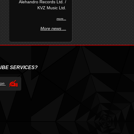
Alehandro Records Ltd. /
KVZ Music Ltd.
more...
More news ...
UBE SERVICES?
tion