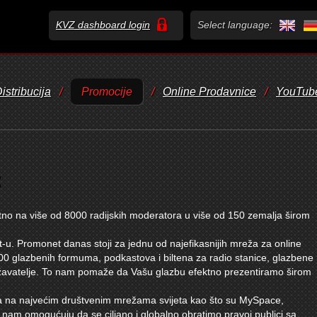
KVZ dashboard login
Select language:
istribucija
/
Promocije
/
Online Prodavnice
/
YouTub
:
ktno na više od 8000 radijskih moderatora u više od 150 zemalja širom
-u. Promonet danas stoji za jednu od najefikasnijih mreža za online
00 glazbenih formuma, podkastova i biltena za radio stanice, glazbene
žavatelje. To nam pomaže da Vašu glazbu efektno prezentiramo širom
 na najvećim društvenim mrežama svijeta kao što su MySpace,
 nam omogućuju da se ciljano i globalno obratimo pravoj publici sa