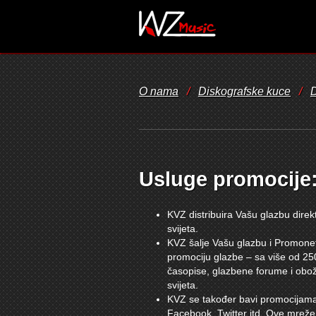
O nama
/
Diskografske kuce
/
D
Usluge promocije
KVZ distribuira Vašu glazbu dire
svijeta.
KVZ šalje Vašu glazbu i Promonet
promociju glazbe – sa više od 25
časopise, glazbene forume i obo
svijeta.
KVZ se također bavi promocijama
Facebook, Twitter itd. Ove mreže