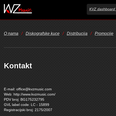
KVZ dashboard 
O nama
/
Diskografske kuce
/
Distribucija
/
Promocije
Kontakt
E-mail:
office@kvzmusic.com
Web: http://www.kvzmusic.com/
PDV broj: BG175232795
GVL label code: LC - 15899
Registracijski broj: 2175/2007