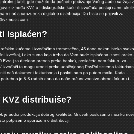
ontrolnoj tabli, gde možete da počnete podizanje Vašeg audio saržaja 
govor između KVZ-a i diskografske kuće ili izvođača postoji samo ukoli
nam naš sporazum za digitalno distribuciju. Da biste se prijavili za
s@kvzmusic.com
.
ti isplaćen?
ografskim kućama i izvođačima tromesečno, 45 dana nakon isteka svak
ni izveštaj, i ako suma koja treba da Vam bude isplaćena iznosi preko
d 50 Evra (za direktan prenos preko banke), poslaćete nam fakturu za
/ izvođači to mogu uraditi preko uobičajenog PayPal sistema fakturisan
uniti naš dokument fakturisanja i poslati nam ga putem maila. Kada
 potrebno je 5-6 radnih dana da naše računovodstvo obradi fakturu i
 KVZ distribuiše?
ok je audio produkcija dobrog kvaliteta. Mi uvek poslušamo muziku nov
što potpišemo sporazum o distribuciji.