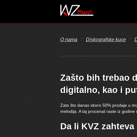
O nama
/
Diskografske kuce
/
D
Zašto bih trebao
digitalno, kao i p
Zato što danas skoro 50% prodaje u muzi
melodija. A taj procenat raste iz godine
Da li KVZ zahteva