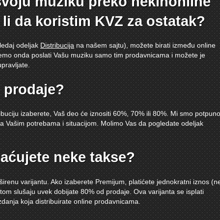
svoju muziku preko nekihonline
li da koristim KVZ za ostatak?
ledaj odeljak
Distribucija
na našem sajtu), možete birati između online
emo onda poslati Vašu muziku samo tim prodavnicama i možete je
upravljate.
d prodaje?
ribuciju izaberete, Vaš deo će iznositi 60%, 70% ili 80%. Mi smo potpun
 sa Vašim potrebama i situacijom. Molimo Vas da pogledate odeljak
laćujete neke takse?
širenu varijantu. Ako izaberete Premijum, platićete jednokratni iznos (n
 tom slušaju uvek dobijate 80% od prodaje. Ova varijanta se isplati
zdanja koja distribuirate online prodavnicama.