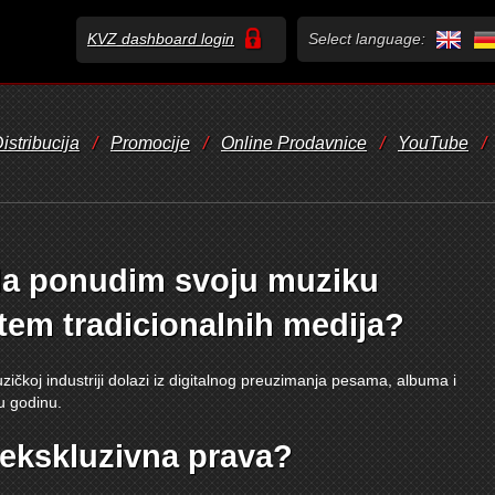
KVZ dashboard login
Select language:
istribucija
/
Promocije
/
Online Prodavnice
/
YouTube
/
 da ponudim svoju muziku
utem tradicionalnih medija?
čkoj industriji dolazi iz digitalnog preuzimanja pesama, albuma i
 u godinu.
 ekskluzivna prava?