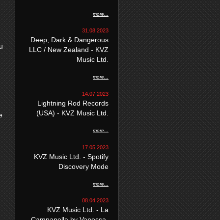
more...
31.08.2023
Deep, Dark & Dangerous
u
LLC / New Zealand - KVZ
Music Ltd.
more...
14.07.2023
Lightning Rod Records
(USA) - KVZ Music Ltd.
e
more...
17.05.2023
KVZ Music Ltd. - Spotify
Discovery Mode
more...
08.04.2023
KVZ Music Ltd. - La
Campanella by Vanessa-