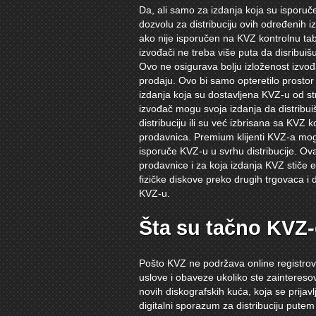
Da, ali samo za izdanja koja su isporu
dozvolu za distribuciju ovih određenih
ako nije isporučen na KVZ kontrolnu tab
izvođači ne treba više puta da disribuišu
Ovo ne osigurava bolju izloženost izvođa
prodaju. Ovo bi samo opteretilo prostor
izdanja koja su dostavljena KVZ-u od stra
izvođač mogu svoja izdanja da distribui
distribuciju ili su već izbrisana sa KVZ 
prodavnica. Premium klijenti KVZ-a mog
isporuče KVZ-u u svrhu distribucije. O
prodavnice i za koja izdanja KVZ stiče ek
fizičke diskove preko drugih trgovaca i 
KVZ-u.
Šta su tačno KVZ-
Pošto KVZ ne podržava online registrov
uslove i obaveze ukoliko ste zaintereso
novih diskografskih kuća, koja se prijav
digitalni sporazum za distribuciju putem