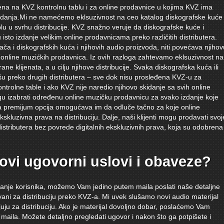
čena na KVZ kontrolnu tablu i za online prodavnice u kojima KVZ ima
 izdanja.Mi ne namećemo eklsuzivnost na ceo katalog diskografske kuće
lu u svrhu distribucije. KVZ snažno veruje da diskografske kuće i
 isto izdanje velikim online prodavnicama preko različitih distributera.
ča i diskografskih kuća i njihovih audio proizvoda, niti povećava njihov
 online muzićkih prodavnica. Iz ovih razloga zahtevamo eklsuzivnost na
ne klijenata, a u cilju njihove distribucije. Svaka diskografska kuća ili
šu preko drugih distributera – sve dok nisu prosleđena KVZ-u za
kontrolne table i ako KVZ nije naredio njihovo skidanje sa svih online
u izabrati određenu online muzičku prodavnicu za svako izdanje koje
va premijum opcija omogućava im da odluče tačno za koje online
skluzivna prava na distribuciju. Dalje, naši klijenti mogu prodavati svoj
distributera bez povrede digitalnih ekskluzivnih prava, koja su odobrena
ovi ugovorni uslovi i obaveze?
anje korisnika, možemo Vam jedino putem maila poslati naše detaljne
vani za distribuciju preko KVZ-a. Mi uvek slušamo novi audio materijal
ljuju za distribuciju. Ako je materijal dovoljno dobar, poslaćemo Vam
 maila. Možete detaljno pregledati ugovor i nakon što ga potpišete i