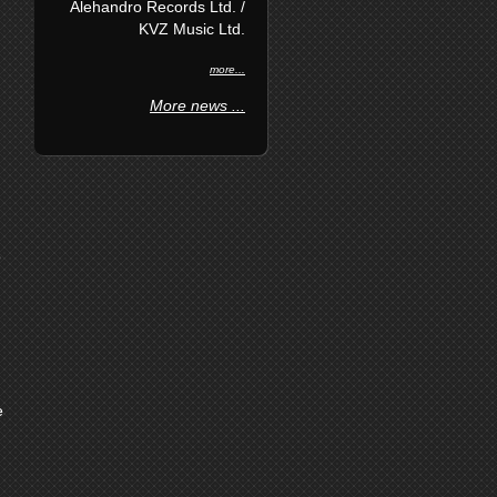
Alehandro Records Ltd. /
KVZ Music Ltd.
more...
More news ...
o
e