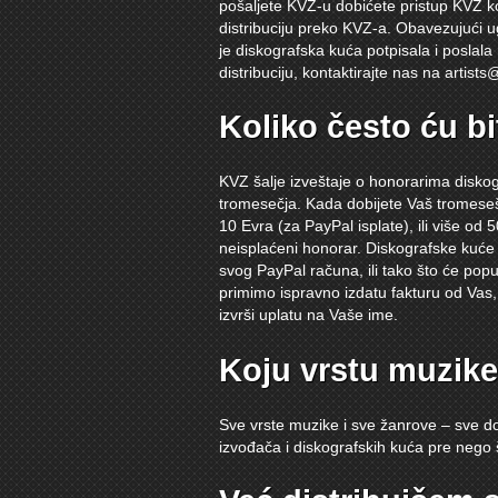
pošaljete KVZ-u dobićete pristup KVZ k
distribuciju preko KVZ-a. Obavezujući u
je diskografska kuća potpisala i poslala 
distribuciju, kontaktirajte nas na
artist
Koliko često ću bi
KVZ šalje izveštaje o honorarima disk
tromesečja. Kada dobijete Vaš tromeseš
10 Evra (za PayPal isplate), ili više o
neisplaćeni honorar. Diskografske kuće 
svog PayPal računa, ili tako što će pop
primimo ispravno izdatu fakturu od Vas,
izvrši uplatu na Vaše ime.
Koju vrstu muzike
Sve vrste muzike i sve žanrove – sve d
izvođača i diskografskih kuća pre nego 