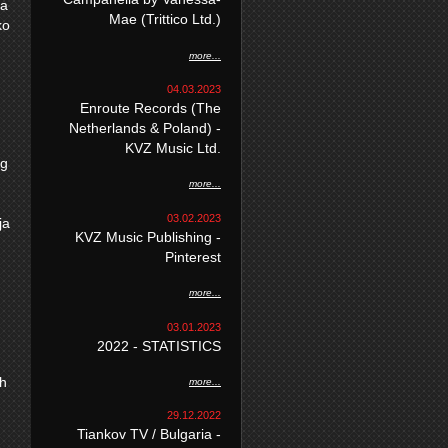
za
Mae (Trittico Ltd.)
ko
more...
04.03.2023
Enroute Records (The
Netherlands & Poland) -
KVZ Music Ltd.
og
more...
03.02.2023
ja
KVZ Music Publishing -
Pinterest
more...
03.01.2023
2022 - STATISTICS
ih
more...
29.12.2022
Tiankov TV / Bulgaria -