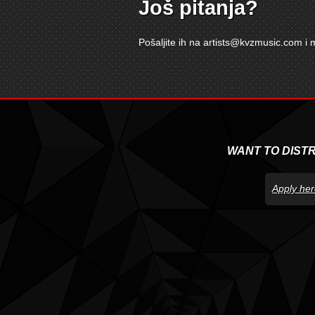
Još pitanja?
Pošaljite ih na
artists@kvzmusic.com
i 
WANT TO DIST
Apply her