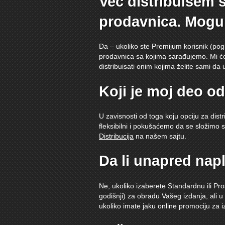
Već distribuišem 
prodavnica. Mogu 
Da – ukoliko ste Premijum korisnik (pog
prodavnica sa kojima sarađujemo. Mi ć
distribuisati onim kojima želite sami da 
Koji je moj deo o
U zavisnosti od toga koju opciju za dist
fleksibilni i pokušaćemo da se složimo
Distribucija
na našem sajtu.
Da li unapred nap
Ne, ukoliko izaberete Standardnu ili Pro
godišnji) za obradu Vašeg izdanja, ali u
ukoliko imate jaku online promociju za i