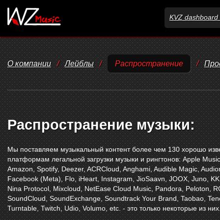
KVZ dashboard 
О компании
/
Лейблы
/
Распространение
/
Про
Распространение музыки:
Мы поставляем музыкальный контент более чем 130 хорошо из
платформам легальной загрузки музыки и рингтонов:
Apple Musi
Amazon
,
Spotify
,
Deezer
,
ACRCloud
,
Anghami
,
Audible Magic
,
Audio
Facebook (Meta)
,
Flo
,
iHeart
,
Instagram
,
JioSaavn
,
JOOX
,
Juno
,
KK
Nina Protocol
,
Mixcloud
,
NetEase Cloud Music
,
Pandora
,
Peloton
,
R
SoundCloud
,
SoundExchange
,
Soundtrack Your Brand
,
Taobao
,
Ten
Turntable
,
Twitch
,
Udio
,
Volumo
,
etc. - это только некоторые из них